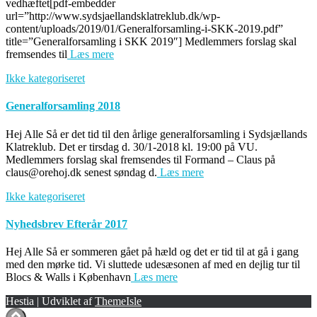
vedhæftet[pdf-embedder
url=”http://www.sydsjaellandsklatreklub.dk/wp-
content/uploads/2019/01/Generalforsamling-i-SKK-2019.pdf”
title=”Generalforsamling i SKK 2019″] Medlemmers forslag skal
fremsendes til
Læs mere
Ikke kategoriseret
Generalforsamling 2018
Hej Alle Så er det tid til den årlige generalforsamling i Sydsjællands
Klatreklub. Det er tirsdag d. 30/1-2018 kl. 19:00 på VU.
Medlemmers forslag skal fremsendes til Formand – Claus på
claus@orehoj.dk senest søndag d.
Læs mere
Ikke kategoriseret
Nyhedsbrev Efterår 2017
Hej Alle Så er sommeren gået på hæld og det er tid til at gå i gang
med den mørke tid. Vi sluttede udesæsonen af med en dejlig tur til
Blocs & Walls i København
Læs mere
Hestia | Udviklet af
ThemeIsle