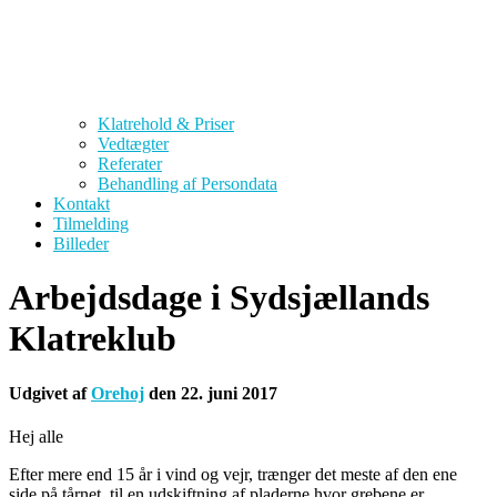
Klatrehold & Priser
Vedtægter
Referater
Behandling af Persondata
Kontakt
Tilmelding
Billeder
Arbejdsdage i Sydsjællands
Klatreklub
Udgivet af
Orehoj
den
22. juni 2017
Hej alle
Efter mere end 15 år i vind og vejr, trænger det meste af den ene
side på tårnet, til en udskiftning af pladerne hvor grebene er