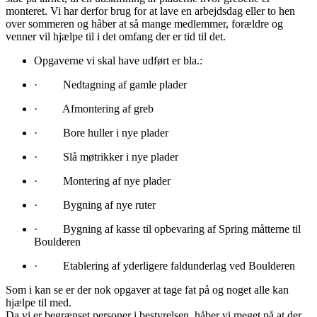
monteret. Vi har derfor brug for at lave en arbejdsdag eller to hen
over sommeren og håber at så mange medlemmer, forældre og
venner vil hjælpe til i det omfang der er tid til det.
Opgaverne vi skal have udført er bla.:
·
Nedtagning af gamle plader
·
Afmontering af greb
·
Bore huller i nye plader
·
Slå møtrikker i nye plader
·
Montering af nye plader
·
Bygning af nye ruter
·
Bygning af kasse til opbevaring af Spring måtterne til
Boulderen
·
Etablering af yderligere faldunderlag ved Boulderen
Som i kan se er der nok opgaver at tage fat på og noget alle kan
hjælpe til med.
Da vi er begrænset personer i bestyrelsen, håber vi meget på at der