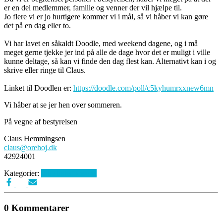
er en del medlemmer, familie og venner der vil hjælpe til.
Jo flere vi er jo hurtigere kommer vi i mål, så vi håber vi kan gøre
det på en dag eller to.
Vi har lavet en såkaldt Doodle, med weekend dagene, og i må
meget gerne tjekke jer ind på alle de dage hvor det er muligt i ville
kunne deltage, så kan vi finde den dag flest kan. Alternativt kan i og
skrive eller ringe til Claus.
Linket til Doodlen er:
https://doodle.com/poll/c5kyhumrxxnew6mn
Vi håber at se jer hen over sommeren.
På vegne af bestyrelsen
Claus Hemmingsen
claus@orehoj.dk
42924001
Kategorier:
Ikke kategoriseret
0 Kommentarer